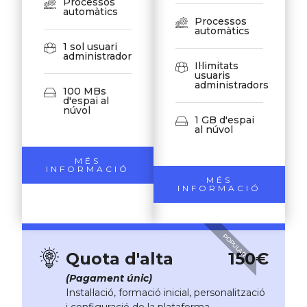
Processos
automàtics
Processos
automàtics
1 sol usuari
administrador
Il·limitats
usuaris
administradors
100 MBs
d'espai al
núvol
1 GB d'espai
al núvol
MÉS
INFORMACIÓ
MÉS
INFORMACIÓ
POPULAR
Quota d'alta
150€
(Pagament únic)
Instal·lació, formació inicial, personalització
i configuració de la plataforma.