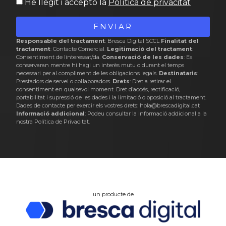
He llegit i accepto la
Política de privacitat
ENVIAR
Responsable del tractament
: Bresca Digital SCCL
Finalitat del
tractament
: Contacte Comercial.
Legitimació del tractament
:
Consentiment de linteressat/da.
Conservació de les dades
: Es
conservaran mentre hi hagi un interès mutu o durant el temps
necessari per al compliment de les obligacions legals.
Destinataris
:
Prestadors de servei o col·laboradors.
Drets
: Dret a retirar el
consentiment en qualsevol moment. Dret d’accés, rectificació,
portabilitat i supressió de les dades i la limitació o oposició al tractament.
Dades de contacte per exercir els vostres drets: hola@brescadigital.cat
Informació addicional
: Podeu consultar la informació addicional a la
nostra
Política de Privacitat
.
un producte de